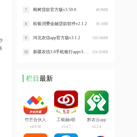
榕树贷款官方版v3.59.0
7
48.9MB
杭银消费金融贷款软件v2.1.2
8
38.1MB
河北农信app官方版v3.1.2
9
150.34MB
沙
商
新疆农信3.0手机银行appv3.0.14
10
224.35MB
栏目
最新
竹芒合伙人
工银融e联
黔农云app
充电宝app
app最新版
v4.9.50
v5.4.7
v2.2.4