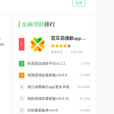
反馈
金融理财
排行
芸豆花借款appv5.0.1
具
00
1
简体中文 / 33.04 MB
轻花优品借款平台v2.2.2
2
6.2MB
你我贷借款最新版v10.8.0
3
72.3MB
浙江农商银行app(更名丰收互联)v6.0.9
4
198.35MB
拍拍贷借款最新版v10.8.16
5
45.1MB
闪信最新版本v4.0.0
6
24.4MB