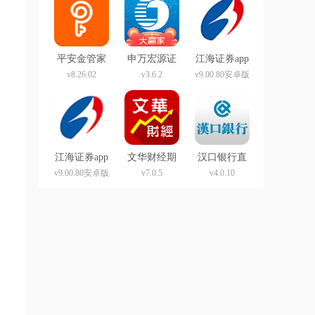
平安金管家
申万宏源证
江海证券app
官方免费版
券app官方版
最新版
v8.26.02
v3.6.2
v9.00.80安卓版
江海证券app
文华财经期
汉口银行直
货app官方版
销银行app
v9.00.80安卓版
v7.0.5
v4.0.10
(随身行)