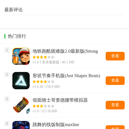
最新评论
热门排行
1
地铁跑酷困难版2.0最新版(Strong
Subway Surf)
查看
v1.0.1 安卓最新版 / 46.1 MB
2
形状节奏手机版(Just Shapes Beats)
查看
v1.6.30 / 218.9 MB
3
假面骑士哥查德腰带模拟器
查看
v1.0 / 115.16 MB
4
跳舞的线饭制版maxline