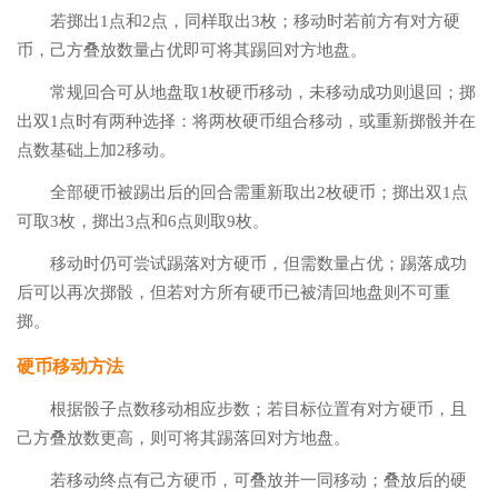
若掷出1点和2点，同样取出3枚；移动时若前方有对方硬
币，己方叠放数量占优即可将其踢回对方地盘。
常规回合可从地盘取1枚硬币移动，未移动成功则退回；掷
出双1点时有两种选择：将两枚硬币组合移动，或重新掷骰并在
点数基础上加2移动。
全部硬币被踢出后的回合需重新取出2枚硬币；掷出双1点
可取3枚，掷出3点和6点则取9枚。
移动时仍可尝试踢落对方硬币，但需数量占优；踢落成功
后可以再次掷骰，但若对方所有硬币已被清回地盘则不可重
掷。
硬币移动方法
根据骰子点数移动相应步数；若目标位置有对方硬币，且
己方叠放数更高，则可将其踢落回对方地盘。
若移动终点有己方硬币，可叠放并一同移动；叠放后的硬