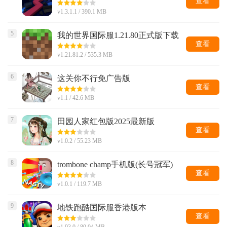
查看
v1.3.1.1 / 390.1 MB
5
我的世界国际服1.21.80正式版下载
安装(Minecraft)
查看
v1.21.81.2 / 535.3 MB
6
这关你不行免广告版
查看
v1.1 / 42.6 MB
7
田园人家红包版2025最新版
查看
v1.0.2 / 55.23 MB
8
trombone champ手机版(长号冠军)
查看
v1.0.1 / 119.7 MB
9
地铁跑酷国际服香港版本
查看