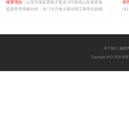
推荐理由：
山东市场监管电子签名APP是咱山东省市场
推
监督管理局推出的，专门为方便大家办理工商登记的移
Q
动平台。你可以通过这个APP进行用户实名认证、管理
t
数字证书、甚至还能在PDF文档上签名。是不是很方便?
片
再也不用跑腿填表了，直接在手机上搞定所有手续。尤
免
其是对于那些创业的小伙伴，这个app可以让你轻松完成
是
各种工商登记业务。
理
关于我们
|
版权
Copyright 2012-2026 谷普下