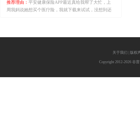
推荐理由：
平安健康保险APP最近真给我帮了大忙，上
周我妈说她想买个医疗险，我就下载来试试，没想到还
真挺好用。手机上几分钟就能买好保险，各种理赔和看
病也都能直接在上面搞定。
关于我们
|
版权
Copyright 2012-2026 谷普下