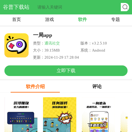
谷普下载站
首页
游戏
软件
专题
一局app
类型：
通讯社交
版本：v3.2.5.10
大小：39.15MB
系统：Android
更新：2024-11-29 17:28:04
立即下载
软件介绍
评论