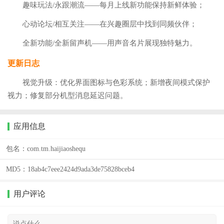
趣味玩法/永跟潮流——每月上线新功能保持新鲜体验；
心动论坛/相互关注——在兴趣圈层中找到同频伙伴；
全新功能/全新留声机——用声音名片展现独特魅力。
更新日志
视觉升级：优化界面图标与色彩系统；新增夜间模式保护
视力；修复部分机型消息延迟问题。
应用信息
包名：
com.tm.haijiaoshequ
MD5：
18ab4c7eee2424d9ada3de75828bceb4
用户评论