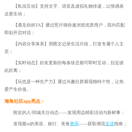
【私信互动】支持文字、语音及虚拟礼物传递，让情感表
达更生动；
【遇见你的TA】通过照片墙快速浏览优质用户，双向匹配
即刻开启对话；
【内容分享体系】用图文记录生活片段，打造专属个人主
页；
【实时动态】好友更新的每条状态都可即时互动，拉近彼
此距离；
【玩也是一种生产力】通过兴趣社群展现独特个性，让热
爱产生价值。
海角社区app亮点：
附近的人/同城关注动态——发现周边精彩活动与新鲜事；
发现最in的美容、旅行、美食
资讯
——获取潮流
生活
指南；