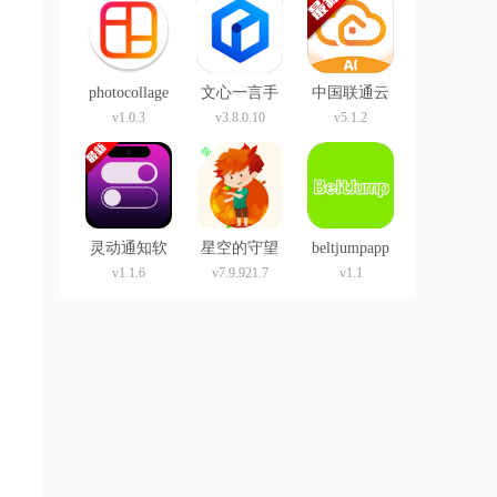
photocollage
文心一言手
中国联通云
app
机版
盘app官方版
v1.0.3
v3.8.0.10
v5.1.2
灵动通知软
星空的守望
beltjumpapp
件灵动岛
app
v1.1.6
v7.9.921.7
v1.1