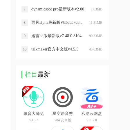
dynamicspot pro最新版本v2.00
7
7.63MB
面具alpha最新版V83d837d8安卓版
8
11.31MB
迅雷hd版最新版v7.48.0.8104
9
90.33MB
talkmaker官方中文版v4.5.5
10
43.63MB
栏目
最新
录音大师免
星空语音秀
和彩云网盘
费版
xp模块
app最新版
v3.8.7
v84 安卓版
v11.2.0
(中国移动云
盘)