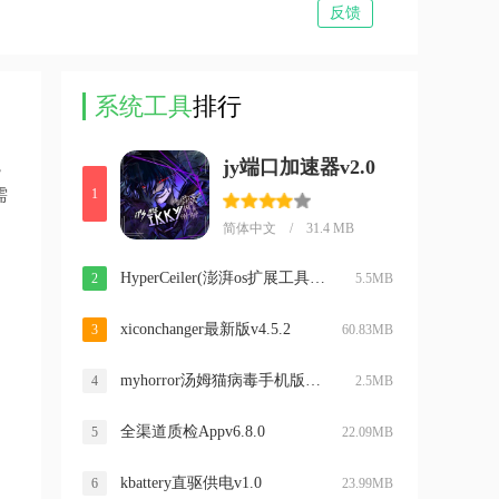
反馈
系统工具
排行
jy端口加速器v2.0
，
需
1
简体中文 / 31.4 MB
HyperCeiler(澎湃os扩展工具)v2.5.152
2
5.5MB
xiconchanger最新版v4.5.2
3
60.83MB
myhorror汤姆猫病毒手机版v3.0
4
2.5MB
全渠道质检Appv6.8.0
5
22.09MB
kbattery直驱供电v1.0
6
23.99MB