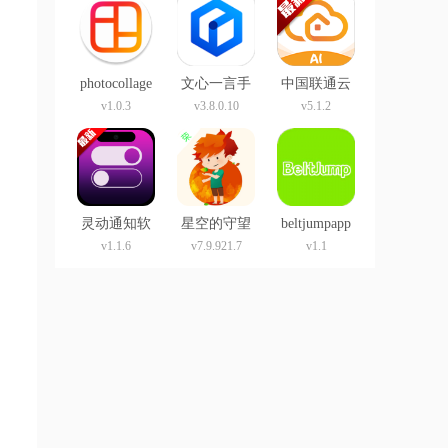
photocollage
文心一言手
中国联通云
app
机版
盘app官方版
v1.0.3
v3.8.0.10
v5.1.2
灵动通知软
星空的守望
beltjumpapp
件灵动岛
app
v1.1.6
v7.9.921.7
v1.1