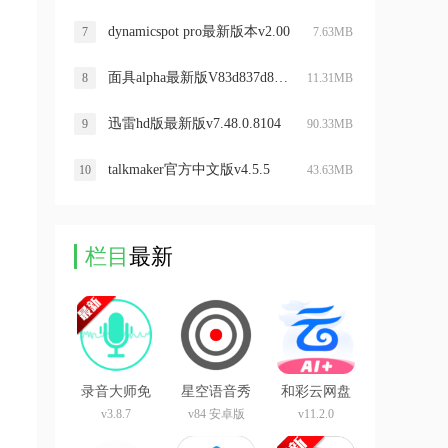
dynamicspot pro最新版本v2.00
7
7.63MB
面具alpha最新版V83d837d8安卓版
8
11.31MB
迅雷hd版最新版v7.48.0.8104
9
90.33MB
talkmaker官方中文版v4.5.5
10
43.63MB
栏目
最新
录音大师免
星空语音秀
和彩云网盘
费版
xp模块
app最新版
v3.8.7
v84 安卓版
v11.2.0
(中国移动云
盘)