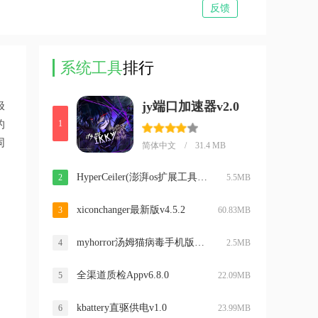
反馈
系统工具
排行
jy端口加速器v2.0
极
的
1
同
简体中文 / 31.4 MB
HyperCeiler(澎湃os扩展工具)v2.5.152
2
5.5MB
xiconchanger最新版v4.5.2
3
60.83MB
myhorror汤姆猫病毒手机版v3.0
4
2.5MB
全渠道质检Appv6.8.0
5
22.09MB
kbattery直驱供电v1.0
6
23.99MB