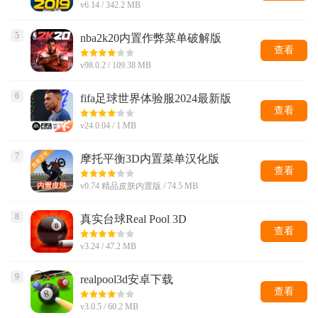
v6.14 / 342.2 MB
5
nba2k20内置作弊菜单破解版
查看
v98.0.2 / 109.38 MB
6
fifa足球世界体验服2024最新版
查看
v24.0.04 / 1 MB
7
摩托平衡3D内置菜单汉化版
查看
v0.74 精品皮肤内置版 / 74.5 MB
8
真实台球Real Pool 3D
查看
v3.24 / 47.2 MB
9
realpool3d安卓下载
查看
v3.0.5 / 60.2 MB