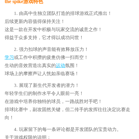
the spike游戏特色
1. 由高中生独立团队打造的排球游戏正式推出！
后续更新内容值得保持关注！
这是一款在开发中积极与玩家交流的诚意之作！
得益于众多支持，它才得以成功问世！
2. 强力扣球的声音能有效释放压力！
学习
或工作中积攒的疲惫仿佛一扫而空！
生动的音效营造出真实的
运动
氛围！
球场上的摩擦声让人恍如亲临赛场！
3. 展现了新生代开发者的潜力！
年轻学生们的制作水平令人眼前一亮！
在游戏中培养你独特的球员，一路战胜对手吧！
排球比赛中，副攻固然关键，但二传手的发挥往往决定比赛走
向！
4. 玩家留下的每一条评论都是开发团队的宝贵动力。
关于游戏权限的说明：