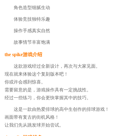
角色造型细腻生动
体验竞技独特乐趣
操作手感真实自然
故事情节丰富饱满
the spike游戏介绍
这款游戏经过全新设计，再次与大家见面。
现在就来体验这个复刻版本吧！
你或许会感到惊喜。
需要留意的是，游戏操作具有一定挑战性。
经过一些练习，你会更快掌握其中的技巧。
这是一款由热爱排球的高中生创作的排球游戏！
画面带有复古的街机风格！
让我们先从跳发球开始尝试。