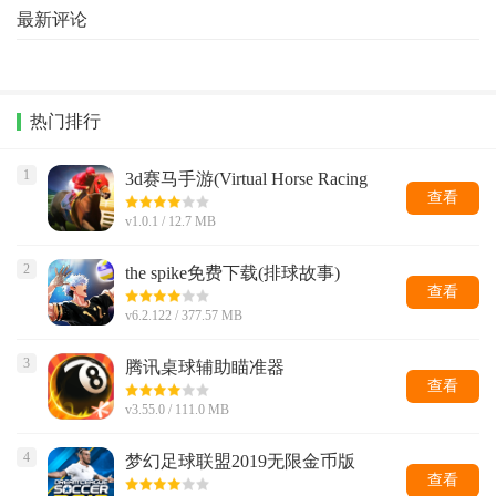
最新评论
热门排行
1
3d赛马手游(Virtual Horse Racing
3D)
查看
v1.0.1 / 12.7 MB
2
the spike免费下载(排球故事)
查看
v6.2.122 / 377.57 MB
3
腾讯桌球辅助瞄准器
查看
v3.55.0 / 111.0 MB
4
梦幻足球联盟2019无限金币版
查看