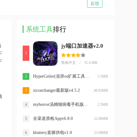
反馈
系统工具
排行
jy端口加速器v2.0
搞
不
1
下
简体中文 / 31.4 MB
HyperCeiler(澎湃os扩展工具)v2.5.152
2
5.5MB
xiconchanger最新版v4.5.2
3
60.83MB
频
myhorror汤姆猫病毒手机版v3.0
4
2.5MB
全渠道质检Appv6.8.0
5
22.09MB
kbattery直驱供电v1.0
6
23.99MB