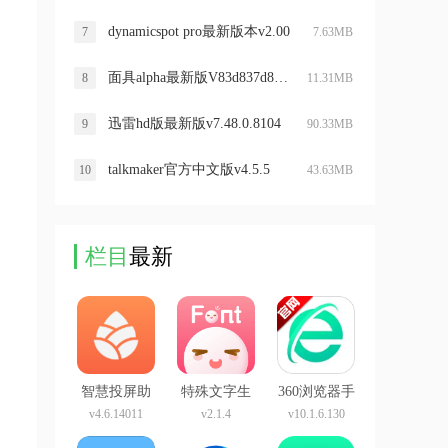
dynamicspot pro最新版本v2.00
7
7.63MB
面具alpha最新版V83d837d8安卓版
8
11.31MB
迅雷hd版最新版v7.48.0.8104
9
90.33MB
talkmaker官方中文版v4.5.5
10
43.63MB
栏目
最新
智慧投屏助
特殊文字生
360浏览器手
手app
成
机版
v4.6.14011
v2.1.4
v10.1.6.130