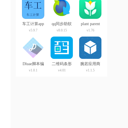
车工计算app
qq同步助软
plant parent
件
植物养护app
v5.9.7
v8.0.15
v1.76
Dluae脚本编
二维码条形
腕若应用商
辑器
码app
店最新版
v1.0.1
v4.01
v1.1.5
(Wiruo
Store)